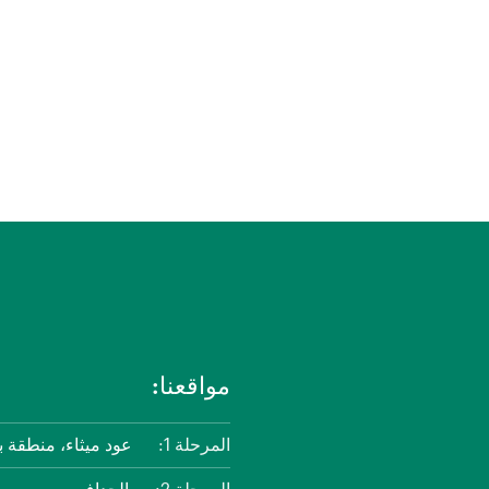
مواقعنا:
المرحلة 1:
عود ميثاء، منطقة ب